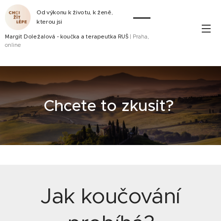
Od výkonu k životu, k ženě,
kterou jsi
Margit Doležalová - koučka a terapeutka RUŠ
| Praha,
online
Chcete to zkusit?
Jak koučování